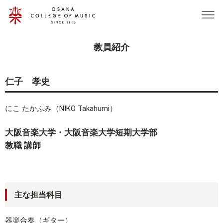
グ
本
ロ
フ
ロ
文
ー
ッ
ー
へ
カ
タ
バ
ル
ー
教員紹介
ル
ナ
へ
ナ
ビ
ビ
ゲ
仁子 孝史
ゲ
ー
ー
シ
にこ たかふみ（NIKO Takahumi）
シ
ョ
ョ
ン
大阪音楽大学・大阪音楽大学短期大学部
ン
へ
教職 講師
へ
主な担当科目
器楽合奏（ギター）