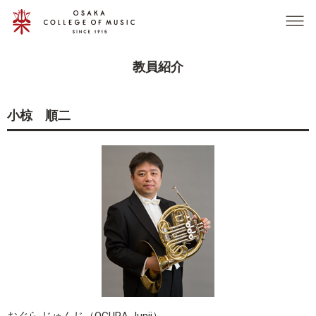
グ
本
ロ
フ
ロ
文
ー
ッ
ー
へ
カ
タ
バ
ル
ー
教員紹介
ル
ナ
へ
ナ
ビ
ビ
ゲ
小椋 順二
ゲ
ー
ー
シ
シ
ョ
ョ
ン
ン
へ
へ