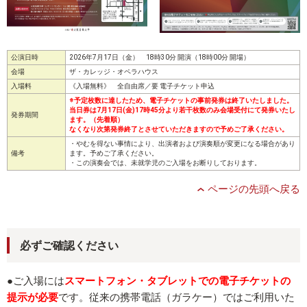
公演日時
2026年7月17日（金） 18時30分 開演（18時00分 開場）
会場
ザ・カレッジ・オペラハウス
入場料
《入場無料》 全自由席／要 電子チケット申込
※予定枚数に達したため、電子チケットの事前発券は終了いたしました。
当日券は7月17日(金)17時45分より若干枚数のみ会場受付にて発券いたし
発券期間
ます。（先着順）
なくなり次第発券終了とさせていただきますので予めご了承ください。
・やむを得ない事情により、出演者および演奏順が変更になる場合があり
備考
ます。予めご了承ください。
・この演奏会では、未就学児のご入場をお断りしております。
ページの先頭へ戻る
必ずご確認ください
●ご入場には
スマートフォン・タブレットでの電子チケットの
提示が必要
です。従来の携帯電話（ガラケー）ではご利用いた