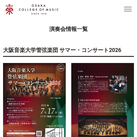
グ
本
ロ
フ
ロ
文
ー
ッ
ー
へ
カ
タ
バ
ル
ー
演奏会情報一覧
ル
ナ
へ
ナ
ビ
ビ
ゲ
大阪音楽大学管弦楽団 サマー・コンサート2026
ゲ
ー
ー
シ
シ
ョ
ョ
ン
ン
へ
へ